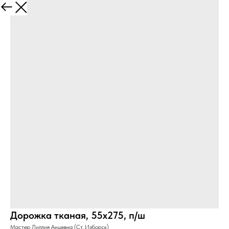
Дорожка тканая, 55х275, п/ш
Мастер Лиллия Анцевна (Ст. Изборск)