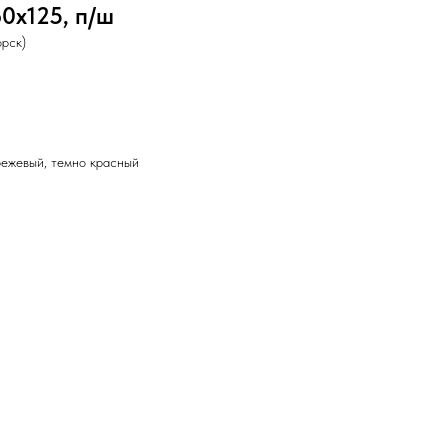
0х125, п/ш
рск)
бежевый, темно красный