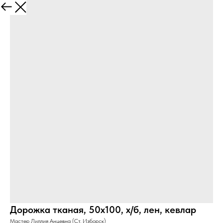
Дорожка тканая, 50х100, х/б, лен, кевлар
Мастер Лиллия Анцевна (Ст. Изборск)