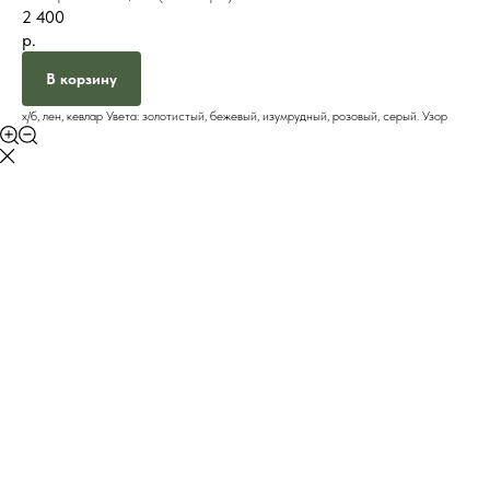
2 400
р.
В корзину
х/б, лен, кевлар Увета: золотистый, бежевый, изумрудный, розовый, серый. Узор