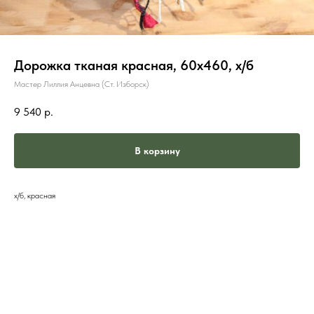
Дорожка тканая красная, 60х460, х/б
Мастер Лиллия Анцевна (Ст. Изборск)
9 540
р.
В корзину
х/б, красная