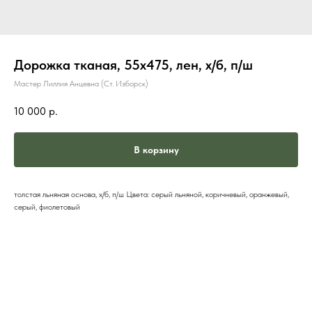
Дорожка тканая, 55х475, лен, х/б, п/ш
Мастер Лиллия Анцевна (Ст. Изборск)
10 000
р.
В корзину
толстая льняная основа, х/б, п/ш Цвета: серый льняной, коричневый, оранжевый,
серый, фиолетовый