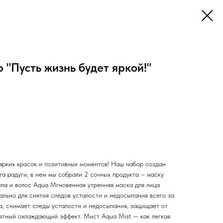
"Пусть жизнь будет яркой!"
 ярких красок и позитивных моментов! Наш набор создан
та радуги, в нем мы собрали 2 сочных продукта – маску
ела и волос Aqua Мгновенная утренняя маска для лица
но для снятия следов усталости и недосыпания всего за
а, снимает следы усталости и недосыпания, защищает от
риятный охлаждающий эффект. Мист Aqua Mist — как легкая