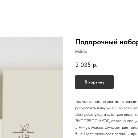
Подарочный набор 
Mi&Ko
2 035
р.
В корзину
Так часто нам не хватает в жизни
раскрасить вашу жизнь во все цве
Экспресс-уход и мист для лица, т
ЭКСПРЕСС-УХОД создана специаль
5 минут. Маска улучшает цвет лиц
Blue Light, оказывает легкий и п