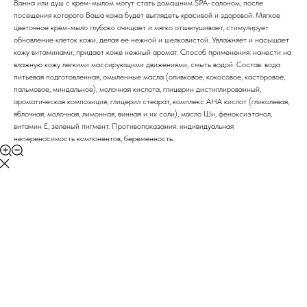
Ванна или душ с крем-мылом могут стать домашним SPA-салоном, после
посещения которого Ваша кожа будет выглядеть красивой и здоровой. Мягкое
цветочное крем-мыло глубоко очищает и мягко отшелушивает, стимулирует
обновление клеток кожи, делая ее нежной и шелковистой. Увлажняет и насыщает
кожу витаминами, придает коже нежный аромат. Способ применения: нанести на
влажную кожу легкими массирующими движениями, смыть водой. Состав: вода
питьевая подготовленная, омыленные масла (оливковое, кокосовое, касторовое,
пальмовое, миндальное), молочная кислота, глицерин дистиллированный,
ароматическая композиция, глицерил стеарат, комплекс АНА кислот (гликолевая,
яблочная, молочная, лимонная, винная и их соли), масло Ши, феноксиэтанол,
витамин Е, зеленый пигмент. Противопоказания: индивидуальная
непереносимость компонентов, беременность.