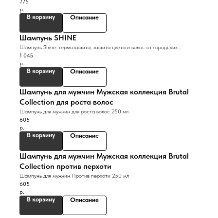
775
р.
В корзину
Описание
Шампунь SHINE
Шампунь Shine: термозащита, защита цвета и волос от городских
1 045
загрязнений 200 мл COSMOS ORGANIC
р.
В корзину
Описание
Шампунь для мужчин Мужская коллекция Brutal
Сollection для роста волос
Шампунь для мужчин для роста волос 250 мл
605
р.
В корзину
Описание
Шампунь для мужчин Мужская коллекция Brutal
Сollection против перхоти
Шампунь для мужчин Против перхоти 250 мл
605
р.
В корзину
Описание