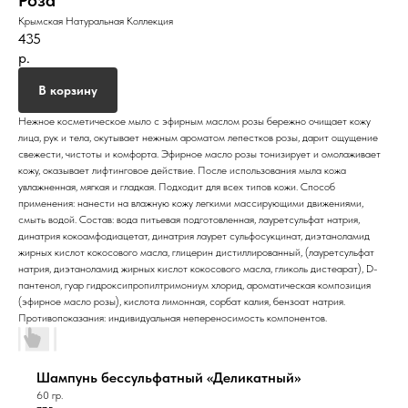
Роза
Крымская Натуральная Коллекция
435
р.
В корзину
Нежное косметическое мыло с эфирным маслом розы бережно очищает кожу
лица, рук и тела, окутывает нежным ароматом лепестков розы, дарит ощущение
свежести, чистоты и комфорта. Эфирное масло розы тонизирует и омолаживает
кожу, оказывает лифтинговое действие. После использования мыла кожа
увлажненная, мягкая и гладкая. Подходит для всех типов кожи. Способ
применения: нанести на влажную кожу легкими массирующими движениями,
смыть водой. Состав: вода питьевая подготовленная, лауретсульфат натрия,
динатрия кокоамфодиацетат, динатрия лаурет сульфосукцинат, диэтаноламид
жирных кислот кокосового масла, глицерин дистиллированный, (лауретсульфат
натрия, диэтаноламид жирных кислот кокосового масла, гликоль дистеарат), D-
пантенол, гуар гидроксипропилтримониум хлорид, ароматическая композиция
(эфирное масло розы), кислота лимонная, сорбат калия, бензоат натрия.
Противопоказания: индивидуальная непереносимость компонентов.
Шампунь бессульфатный «Деликатный»
60 гр.