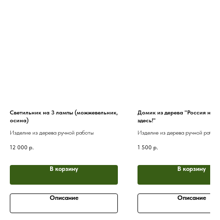
Светильник на 3 лампы (можжевельник,
Домик из дерева "Россия нач
осина)
здесь!"
Изделие из дерева ручной работы
Изделие из дерева ручной работ
12 000
р.
1 500
р.
В корзину
В корзину
Описание
Описание