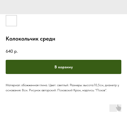
Колокольчик средн
640
р.
В корзину
Материал: обожженная глина. Цвет: светлый. Размеры: высота:10,5см, диаметр у
основания: 8см. Рисунок авторский: Псковский Кром, надпись: "Псков".