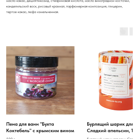
масло какао, децилгликозид, стеариновая кислота, масло виноградной косточки,
канделильский воск, рисовый крахмал, парфюмерная композиция, глицерин,
тертое какао, люфа измельченная.
Пена для ванн "Бухта
Бурлящий шарик для в
Коктебель" с крымским вином
Сладкий апельсин, 185
500 г
Бурлящий шарик для ванн Сладки