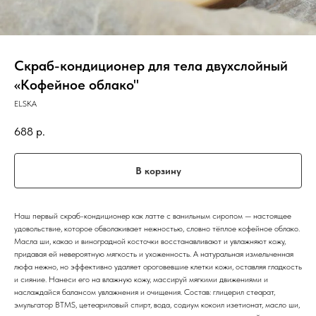
Скраб-кондиционер для тела двухслойный
«Кофейное облако"
ELSKA
688
р.
В корзину
Наш первый скраб-кондиционер как латте с ванильным сиропом — настоящее
удовольствие, которое обволакивает нежностью, словно тёплое кофейное облако.
Масла ши, какао и виноградной косточки восстанавливают и увлажняют кожу,
придавая ей невероятную мягкость и ухоженность. А натуральная измельченная
люфа нежно, но эффективно удаляет ороговевшие клетки кожи, оставляя гладкость
и сияние. Нанеси его на влажную кожу, массируй мягкими движениями и
наслаждайся балансом увлажнения и очищения. Состав: глицерил стеарат,
эмульгатор BTMS, цетеариловый спирт, вода, содиум кокоил изетионат, масло ши,